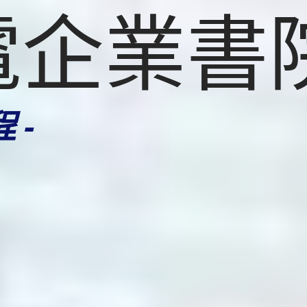
電企業書
 -