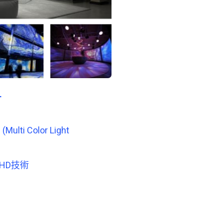
_
i Color Light
HD技術