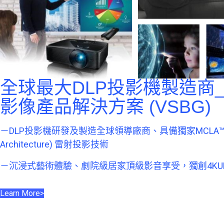
全球最大DLP投影機製造商
影像產品解決方案 (VSBG)
－DLP投影機研發及製造全球領導廠商、具備獨家MCLA™ (Mult
Architecture) 雷射投影技術
－沉浸式藝術體驗、劇院級居家頂級影音享受，獨創4KU
Learn More>