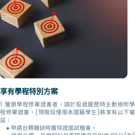
享有學程特別方案
1. 獲頒學程修畢證書者，請於投遞履歷時主動檢附學
程修畢證書，(現階段僅限本國籍學生)將享有以下權
益：
● 申請台積職缺時獲保證面試機會。