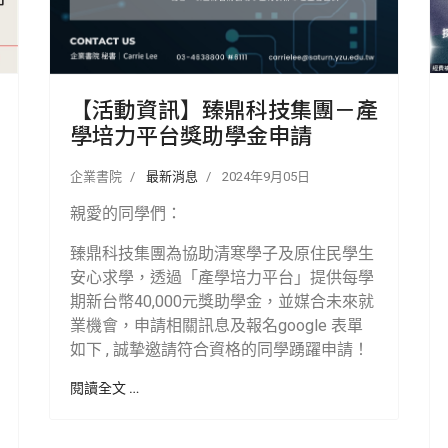
【活動資訊】臻鼎科技集團－產
學培力平台獎助學金申請
企業書院
最新消息
2024年9月05日
親愛的同學們：
臻鼎科技集團為協助清寒學子及原住民學生
安心求學，透過「產學培力平台」提供每學
期新台幣40,000元獎助學金，並媒合未來就
業機會，申請相關訊息及報名google 表單
如下 , 誠摯邀請符合資格的同學踴躍申請！
閱讀全文 …