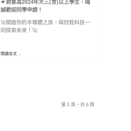
🫵
對象為2024年大三(含)以上學生，竭
誠歡迎同學申請！
🚀開啟你的半導體之旅，與欣銓科技一
同探索未來！🚀
閱讀全文 …
第 3 頁，共 6 頁