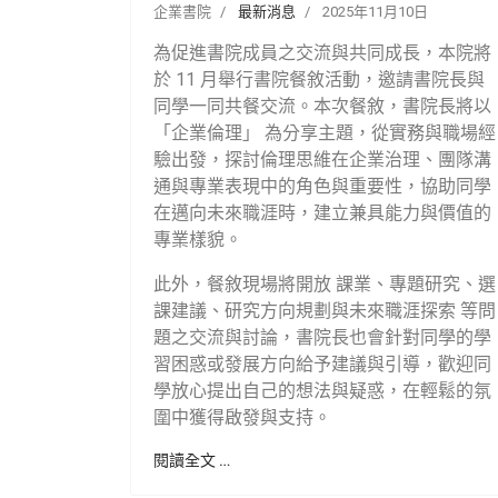
企業書院
最新消息
2025年11月10日
為促進書院成員之交流與共同成長，本院將
於 11 月舉行書院餐敘活動，邀請書院長與
同學一同共餐交流。本次餐敘，書院長將以
「企業倫理」 為分享主題，從實務與職場經
驗出發，探討倫理思維在企業治理、團隊溝
通與專業表現中的角色與重要性，協助同學
在邁向未來職涯時，建立兼具能力與價值的
專業樣貌。
此外，餐敘現場將開放 課業、專題研究、選
課建議、研究方向規劃與未來職涯探索 等問
題之交流與討論，書院長也會針對同學的學
習困惑或發展方向給予建議與引導，歡迎同
學放心提出自己的想法與疑惑，在輕鬆的氛
圍中獲得啟發與支持。
閱讀全文 …