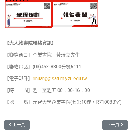
【
大人物書院聯絡資訊
】
【聯絡窗口】企業書院｜黃瑞立先生
【聯絡電話】(03)463-8800分機6111
【電子郵件】
rlhuang@saturn.yzu.edu.tw
【時 間】週一至週五 08：30-16：30
【地 點】元智大學企業書院(七館10樓，R71008B室)
上一篇文章: 【招募資訊】2024年「欣銓科技企業實習-專業人才培育
下一篇文章:
上一頁
下一頁