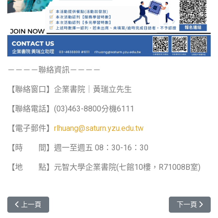
－－－－聯絡資訊－－－－
【聯絡窗口】企業書院｜黃瑞立先生
【聯絡電話】(03)463-8800分機6111
【電子郵件】
rlhuang@saturn.yzu.edu.tw
【時 間】週一至週五 08：30-16：30
【地 點】元智大學企業書院(七館10樓，R71008B室)
上一篇文章: 【活動公告】元智大學半導體書院-企業講座【從「半
下一篇文章:
上一頁
下一頁